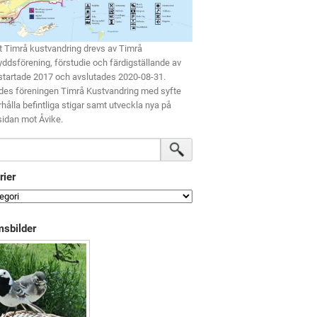
t Timrå kustvandring drevs av Timrå
ddsförening, förstudie och färdigställande av
startade 2017 och avslutades 2020-08-31.
des föreningen Timrå Kustvandring med syfte
rhålla befintliga stigar samt utveckla nya på
idan mot Åvike.
rier
sbilder