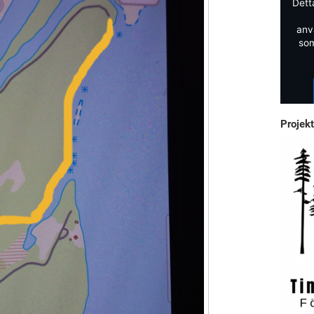
Dett
anv
som
Projekt