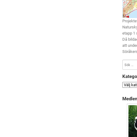
Projekte
Natursky
etapp 1 
Då bilda
att unde
Söråkers
Katego
Medlem