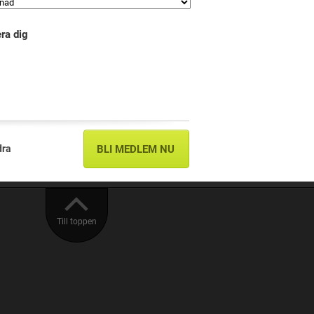
ra dig
dra
BLI MEDLEM NU
Till toppen