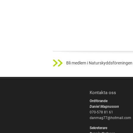
Bli medlem i Naturskyddsföreningen 
Kontakta oss
Ordförande
Daniel Magnusson
070-578 81 61
danmag77@hotmail.com
Sekreterare