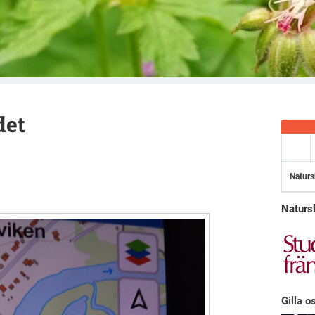
det
Naturs
Naturs
Gilla o