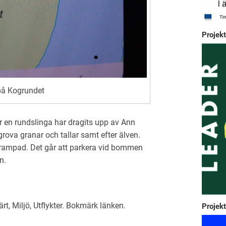
Projekt
på Kogrundet
 en rundslinga har dragits upp av Ann
ova granar och tallar samt efter älven.
ampad. Det går att parkera vid bommen
n.
ärt
,
Miljö
,
Utflykter
. Bokmärk
länken
.
Projekt