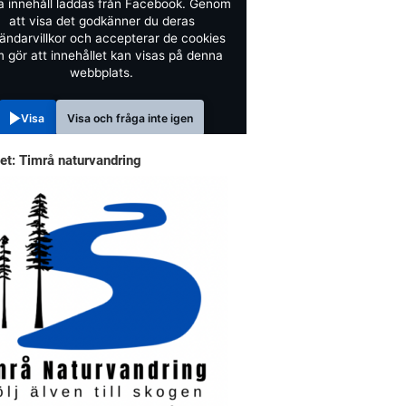
a innehåll laddas från Facebook. Genom
att visa det godkänner du deras
ändarvillkor och accepterar de cookies
 gör att innehållet kan visas på denna
webbplats.
Visa
Visa och fråga inte igen
et: Timrå naturvandring