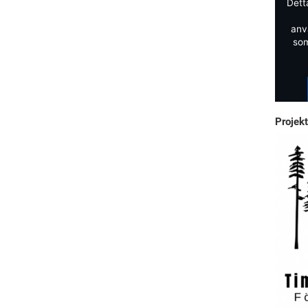
Dett
anv
som
Projekt