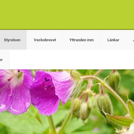
Styrelsen
Veckobrevet
Yttranden mm
Länkar
er