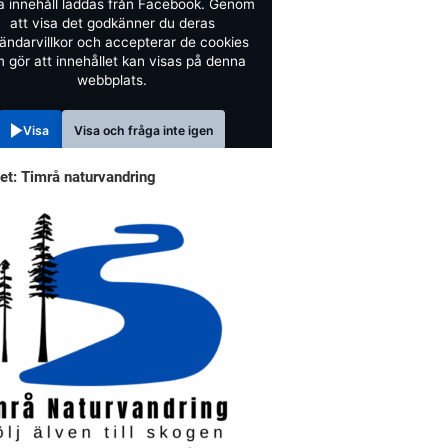
a innehåll laddas från Facebook. Genom
att visa det godkänner du deras
ändarvillkor och accepterar de cookies
 gör att innehållet kan visas på denna
webbplats.
Visa
Visa och fråga inte igen
et: Timrå naturvandring