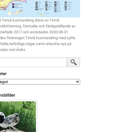
t Timrå kustvandring drevs av Timrå
ddsförening, förstudie och färdigställande av
startade 2017 och avslutades 2020-08-31.
des föreningen Timrå Kustvandring med syfte
rhålla befintliga stigar samt utveckla nya på
idan mot Åvike.
rier
sbilder