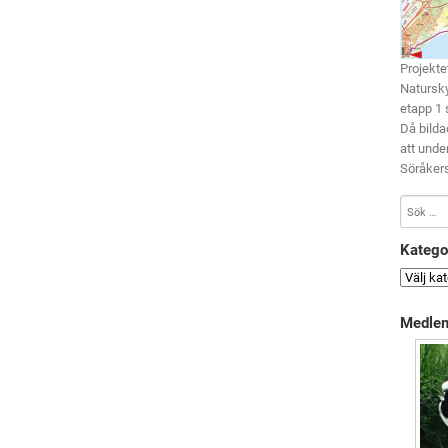
Projekte
Natursky
etapp 1 
Då bilda
att unde
Söråkers
Katego
Medlem