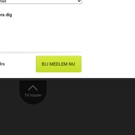
ra dig
dra
BLI MEDLEM NU
Till toppen