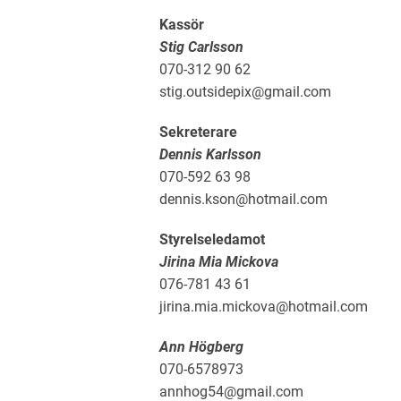
Kassör
Stig Carlsson
070-312 90 62
stig.outsidepix@gmail.com
Sekreterare
Dennis Karlsson
070-592 63 98
dennis.kson@hotmail.com
Styrelseledamot
Jirina Mia Mickova
076-781 43 61
jirina.mia.mickova@hotmail.com
Ann Högberg
070-6578973
annhog54@gmail.com