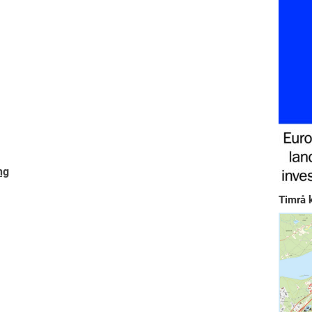
ng
Timrå 