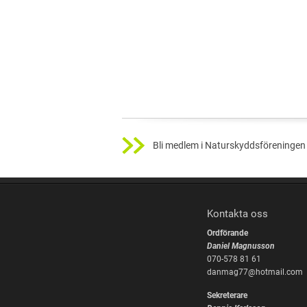
Bli medlem i Naturskyddsföreningen 
Kontakta oss
Ordförande
Daniel Magnusson
070-578 81 61
danmag77@hotmail.com
Sekreterare