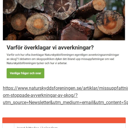
https://www.naturskyddsforeningen.se/artiklar/missuppfattni
om-stoppade-avverkningar-av-skog/?
utm_source=Newsletter&utm_medium=email&utm_conten