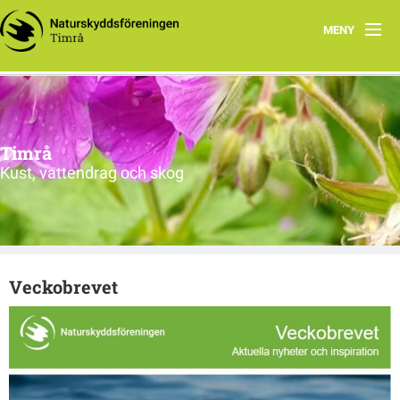
MENY
Hem
Rapporter
Timrå
Program
Kust, vattendrag och skog
Styrelsen
Veckobrevet
Veckobrevet
Yttranden mm
Länkar
Just nu!