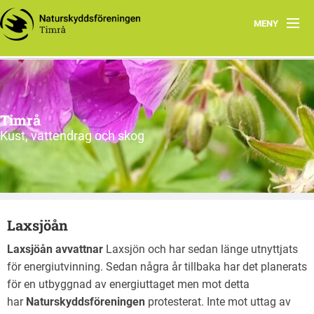
MENY
Hem
Rapporter
Timrå
Program
Kust, vattendrag och skog
Styrelsen
Veckobrevet
Laxsjöån
Yttranden mm
Laxsjöån avvattnar
Laxsjön och har sedan länge utnyttjats
Länkar
för energiutvinning. Sedan några år tillbaka har det planerats
för en utbyggnad av energiuttaget men mot detta
Just nu!
har
Naturskyddsföreningen
protesterat. Inte mot uttag av